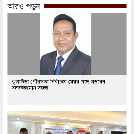
আরও পড়ুন
কুলাউড়া পৌরসভা নির্বাচনে মেয়র পদে লড়বেন
বদরুজ্জামান সজল