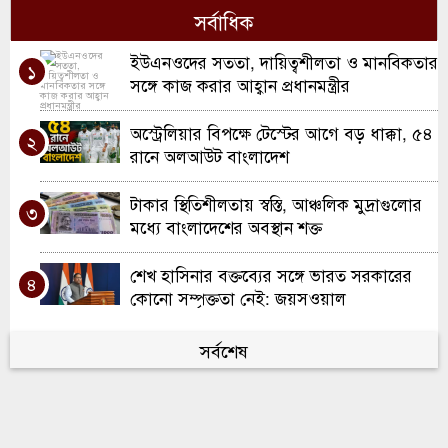
সর্বাধিক
মৌলভীবাজারে ১৩ ডাকাতের যাবজ্জীবন কারাদণ্ড
৭
ইউএনওদের সততা, দায়িত্বশীলতা ও মানবিকতার
১
কুলাউড়ায় ইউএনও পদে রদবদল, দায়িত্বে
সঙ্গে কাজ করার আহ্বান প্রধানমন্ত্রীর
৮
আসছেন সানজিদা আক্তার
অস্ট্রেলিয়ার বিপক্ষে টেস্টের আগে বড় ধাক্কা, ৫৪
২
রবিরবাজার-কর্মধা সড়ক সংস্কারে অনিয়মের
রানে অলআউট বাংলাদেশ
৯
অভিযোগ
টাকার স্থিতিশীলতায় স্বস্তি, আঞ্চলিক মুদ্রাগুলোর
৩
শ্রীমঙ্গলে মসজিদে ফজরের নামাজরত অবস্থায়
মধ্যে বাংলাদেশের অবস্থান শক্ত
১০
মুসল্লি খুন
শেখ হাসিনার বক্তব্যের সঙ্গে ভারত সরকারের
৪
কোনো সম্পৃক্ততা নেই: জয়সওয়াল
বাংলাদেশে ফিরে বিচার মোকাবিলায় প্রস্তুত
সর্বশেষ
৫
সাকিব আল হাসান, চান নিরাপত্তার নিশ্চয়তা
বার্সেলোনায় কাতালোনিয়া বিএনপির সংবর্ধনা:
৬
দুই সংসদ সদস্যের কনস্যুলেট স্থাপনের আশ্বাস