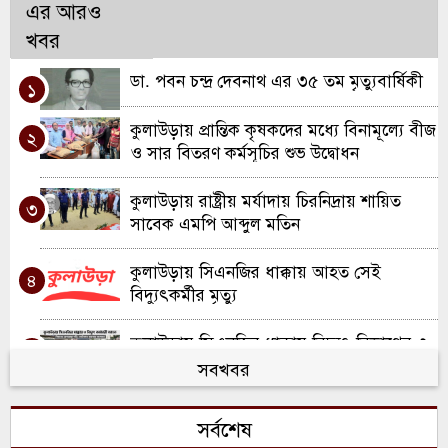
এর আরও
খবর
ডা. পবন চন্দ্র দেবনাথ এর ৩৫ তম মৃত্যুবার্ষিকী
১
কুলাউড়ায় প্রান্তিক কৃষকদের মধ্যে বিনামূল্যে বীজ
২
ও সার বিতরণ কর্মসূচির শুভ উদ্বোধন
কুলাউড়ায় রাষ্ট্রীয় মর্যাদায় চিরনিদ্রায় শায়িত
৩
সাবেক এমপি আব্দুল মতিন
কুলাউড়ায় সিএনজির ধাক্কায় আহত সেই
৪
বিদ্যুৎকর্মীর মৃত্যু
কুলাউড়ায় সিএনজির ধাক্কায় বিদ্যুৎ বিভাগের ৩
৫
কর্মী আহত; একজন আইসিইউতে
সবখবর
খাল খননে নতুন দিগন্ত: কুলাউড়ায় ২ কোটি
৬
সর্বশেষ
টাকার প্রকল্পের যাত্রা