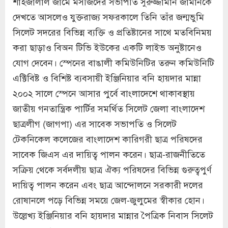
শাহজালাল জামে মসজিদের সভাপতি সুরুজ্জামান জামানকে
দেখতে আসলেও যুক্তরাজ্য সফরকালে তিনি তাঁর জন্মভুমি
সিলেট সদরের বিভিন্ন ব্যক্তি ও প্রতিষ্টানের সাথে মতবিনিময়
করা ছাড়াও বিঅন টিভি ইউকের একটি লাইভ অনুষ্টানেও
যোগ দেবেন। স্পেনের বাঙালী কমিউনিটির তরুন কমিউনিটি
এক্টিবিষ্ট ও বিশিষ্ট ব্যবসায়ী ইঞ্জিনিয়ার বনি হায়দার মান্না
২০০২ সালে স্পেনে আসার পুর্বে বাংলাদেশে থাকাবস্থায়
জাতীয় গনতান্ত্রিক পার্টির সমর্থিত সিলেট জেলা বাংলাদেশ
ছাত্রলীগ (জাগপা) এর সাবেক সভাপতি ও সিলেট
টেকনিকেল কলেজের বাংলাদেশ কারিগরী ছাত্র পরিষদের
সাবেক জিএস এর দায়িত্ব পালন করেন। ছাত্র-রাজনীতিতে
সক্রিয় থেকে সর্বদলীয় ছাত্র ঐক্য পরিষদের বিভিন্ন গুরুত্বপুর্ণ
দায়িত্ব পালন করেন এবং ছাত্র আন্দোলনে সরকারী দলের
রোষানলে পড়ে বিভিন্ন সময়ে জেল-জুলুমের স্বীকার হোন।
উল্লেখ্য ইঞ্জিনিয়ার বনি হায়দার মান্নার পৈত্রিক নিবাস সিলেট