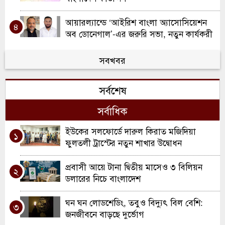
আয়ারল্যান্ডে ‘আইরিশ বাংলা অ্যাসোসিয়েশন
৪
অব ডোনেগাল’-এর জরুরি সভা, নতুন কার্যকরী
কমিটি ঘোষণা
ওয়ালসলে কিরণ বালতির উদ্যোগে কাউন্সিলর
সবখবর
৫
দিলু মিয়াকে সংবর্ধনা
সর্বশেষ
রচডেল আনজুমানে আল ইসলাহ’র বার্ষিক
৬
সাধারণ সভা ও নির্বাচন
সর্বাধিক
স্কুল ইন্সপেকশনে অসাধারণ স্বীকৃতি ; দারুল
ইউকের সলফোর্ডে দারুল কিরাত মজিদিয়া
৭
১
হাদিস লতিফিয়ার ঐতিহাসিক সাফল্য উদযাপন
ফুলতলী ট্রাস্টের নতুন শাখার উদ্বোধন
স্পোর্টস টু ওয়ার্ক প্রেসেন্ট ইউ বি এ স্যাটেলাইট
প্রবাসী আয়ে টানা দ্বিতীয় মাসেও ৩ বিলিয়ন
৮
২
ব্যাডমিন্টন টুর্নামেন্ট অনুষ্ঠিত
ডলারের নিচে বাংলাদেশ
ওয়ালসালে ন্যাশনাল ডাবল ক্যারম
ঘন ঘন লোডশেডিং, তবুও বিদ্যুৎ বিল বেশি:
৯
৩
টুর্নামেন্ট-২০২৬
জনজীবনে বাড়ছে দুর্ভোগ