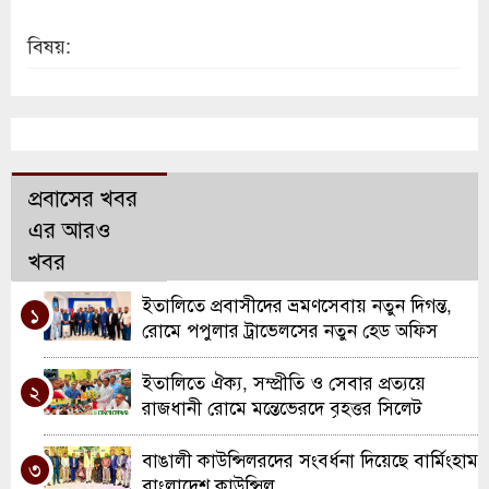
বিষয়:
প্রবাসের খবর
এর আরও
খবর
ইতালিতে প্রবাসীদের ভ্রমণসেবায় নতুন দিগন্ত,
১
রোমে পপুলার ট্রাভেলসের নতুন হেড অফিস
উদ্বোধন
ইতালিতে ঐক্য, সম্প্রীতি ও সেবার প্রত্যয়ে
২
রাজধানী রোমে মন্তেভেরদে বৃহত্তর সিলেট
সমিতির যাত্রা
বাঙালী কাউন্সিলরদের সংবর্ধনা দিয়েছে বার্মিংহাম
৩
বাংলাদেশ কাউন্সিল