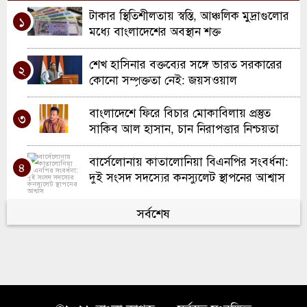
টাকার স্থিতিশীলতায় স্বস্তি, আঞ্চলিক মুদ্রাগুলোর
বাবা – মোহাম্মদ মুফিদুল গনি মাহতাব
১
৮
মধ্যে বাংলাদেশের অবস্থান শক্ত
বৃষ্টির আড়ালে রোমান্টিক চোখজোড়া : মনসুর
৯
শেখ হাসিনার বক্তব্যের সঙ্গে ভারত সরকারের
আহমেদ
২
কোনো সম্পৃক্ততা নেই: জয়সওয়াল
প্রতিহিংসা – মোহাম্মদ মুফিদুল গনি মাহতাব
১০
বাংলাদেশে ফিরে বিচার মোকাবিলায় প্রস্তুত
৩
সাকিব আল হাসান, চান নিরাপত্তার নিশ্চয়তা
বার্সেলোনায় কাতালোনিয়া বিএনপির সংবর্ধনা:
৪
দুই সংসদ সদস্যের কনস্যুলেট স্থাপনের আশ্বাস
গ্যাস সরবরাহে স্বস্তি ফিরতে শুরু, এলএনজি
সর্বশেষ
৫
টার্মিনাল আংশিক চালু
ইউকের সলফোর্ডে দারুল কিরাত মজিদিয়া
৬
ফুলতলী ট্রাস্টের নতুন শাখার উদ্বোধন
প্রবাসী আয়ে টানা দ্বিতীয় মাসেও ৩ বিলিয়ন