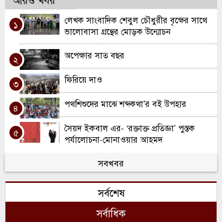
লেখক সাংবাদিক শেবুল চৌধুরীর বৃক্ষের সাথে
১
ভালোবাসা গ্রন্থের মোড়ক উন্মোচন
অপেক্ষার সাত বছর
২
ফিরিয়ে দাও
৩
পথশিশুদের মাঝে শব্দকথা’র বই উপহার
৪
সৈয়দ ইকবাল এর- ‘রক্তাক্ত প্রতিজ্ঞা’ পুস্তক
৫
পর্যালোচনা-মোনাওয়ার আহমদ
সবখবর
বর্ণাঢ্য আয়োজনে শব্দকথা’র প্রতিষ্ঠাবার্ষীকী
৬
উদযাপন
সর্বশেষ
শব্দকথা প্রকাশ করেছে আসাদুজ্জামান শাহিনের
৭
“মস্তিষ্কের ফাঁসি চাই”
সর্বাধিক