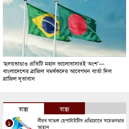
‘হৃদয়ভাঙাও প্রতিটি মহান ভালোবাসারই অংশ’—
বাংলাদেশের ব্রাজিল সমর্থকদের আবেগঘন বার্তা দিল
ব্রাজিল দূতাবাস
স্বাস্থ্য
স্বাস্থ্য
নীরব ঘাতক হেপাটাইটিস প্রতিরোধে সচেতনতার
১
আহ্বান