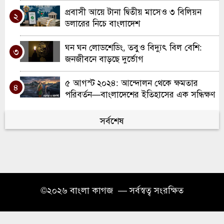
প্রবাসী আয়ে টানা দ্বিতীয় মাসেও ৩ বিলিয়ন
২
ডলারের নিচে বাংলাদেশ
ঘন ঘন লোডশেডিং, তবুও বিদ্যুৎ বিল বেশি:
৩
জনজীবনে বাড়ছে দুর্ভোগ
৫ আগস্ট ২০২৪: আন্দোলন থেকে ক্ষমতার
৪
পরিবর্তন—বাংলাদেশের ইতিহাসের এক সন্ধিক্ষণ
হবিগঞ্জে জুলাই গণঅভ্যুত্থান উপলক্ষে শিশুদের
সর্বশেষ
৫
চিত্র প্রদর্শনী
কবিতা “অনুজ প্রতিমদের প্রতি”
৬
নিউজার্সি নর্থ বি এন পি-এর কর্মী সমাবেশ ও
৭
©২০২৬ বাংলা কাগজ — সর্বস্বত্ব সংরক্ষিত
সাংগঠনিক কর্মশালা অনুষ্ঠিত
মাথিউরা ইউনিয়ন উন্নয়ন সংস্থা স্পেনের
৮