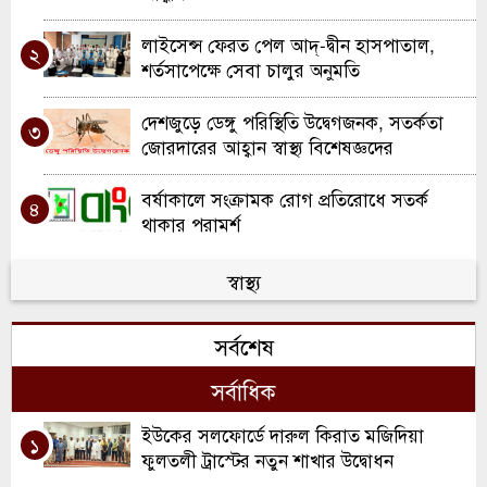
লাইসেন্স ফেরত পেল আদ্-দ্বীন হাসপাতাল,
২
শর্তসাপেক্ষে সেবা চালুর অনুমতি
দেশজুড়ে ডেঙ্গু পরিস্থিতি উদ্বেগজনক, সতর্কতা
৩
জোরদারের আহ্বান স্বাস্থ্য বিশেষজ্ঞদের
বর্ষাকালে সংক্রামক রোগ প্রতিরোধে সতর্ক
৪
থাকার পরামর্শ
আদ-দিন হাসপাতালে ছয় নবজাতকের মৃত্যু:
স্বাস্থ্য
৫
সন্দেহে কারিগরি ত্রুটি
সর্বশেষ
কুলাউড়ায় ৪৫ হাজার শিশুকে খাওয়ানো হবে
৬
ভিটামিন ‘এ’ প্লাস ক্যাপসুল
সর্বাধিক
ইউকের সলফোর্ডে দারুল কিরাত মজিদিয়া
১
ফুলতলী ট্রাস্টের নতুন শাখার উদ্বোধন