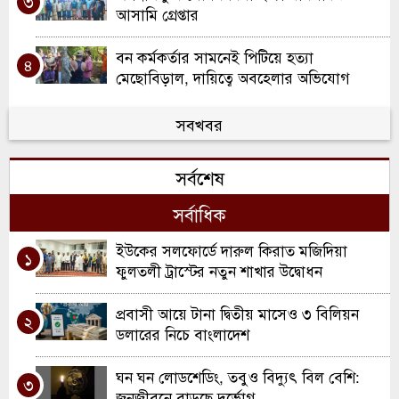
৩
আসামি গ্রেপ্তার
বন কর্মকর্তার সামনেই পিটিয়ে হত্যা
৪
মেছোবিড়াল, দায়িত্বে অবহেলার অভিযোগ
জগন্নাথপুর পৌরসভার ২২ কোটি ৫০ লাখ টাকার
সবখবর
৫
বাজেট পেশ
সর্বশেষ
জগন্নাথপুরে দুই মাদকসেবীকে কারাদণ্ড, ৫
৬
দোকানিকে অর্থদণ্ড
সর্বাধিক
আগেরদিন স্ত্রীর সঙ্গে ঝগড়া, পরেরদিন স্বামীর
ইউকের সলফোর্ডে দারুল কিরাত মজিদিয়া
৭
১
ঝুলন্ত মরদেহ উদ্ধার
ফুলতলী ট্রাস্টের নতুন শাখার উদ্বোধন
জগন্নাথপুরে জমি নিয়ে বিরোধের জেরে সংঘর্ষ,
প্রবাসী আয়ে টানা দ্বিতীয় মাসেও ৩ বিলিয়ন
৮
২
নিহত ১
ডলারের নিচে বাংলাদেশ
টানা বৃষ্টি ও উজানের ঢলে জগন্নাথপুরের নিম্নাঞ্চল
ঘন ঘন লোডশেডিং, তবুও বিদ্যুৎ বিল বেশি:
৯
৩
প্লাবিত, বিদ্যালয়ে ব্যাহত পাঠদান
জনজীবনে বাড়ছে দুর্ভোগ