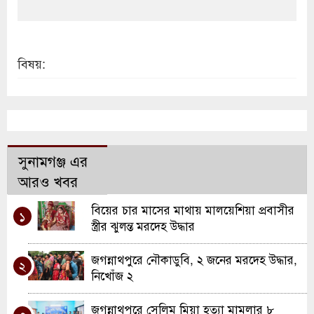
বিষয়:
সুনামগঞ্জ এর
আরও খবর
বিয়ের চার মাসের মাথায় মালয়েশিয়া প্রবাসীর
১
স্ত্রীর ঝুলন্ত মরদেহ উদ্ধার
জগন্নাথপুরে নৌকাডুবি, ২ জনের মরদেহ উদ্ধার,
২
নিখোঁজ ২
জগন্নাথপুরে সেলিম মিয়া হত্যা মামলার ৮