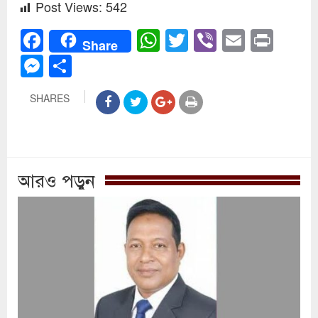
Post Views:
542
Facebook
WhatsApp
Twitter
Viber
Email
Prin
Share
Messenger
Share
SHARES
আরও পড়ুন