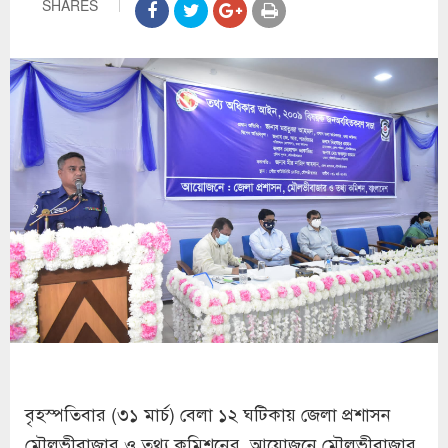
SHARES
বৃহস্পতিবার (৩১ মার্চ) বেলা ১২ ঘটিকায় জেলা প্রশাসন
মৌলভীবাজার ও তথ্য কমিশনের আয়োজনে মৌলভীবাজার