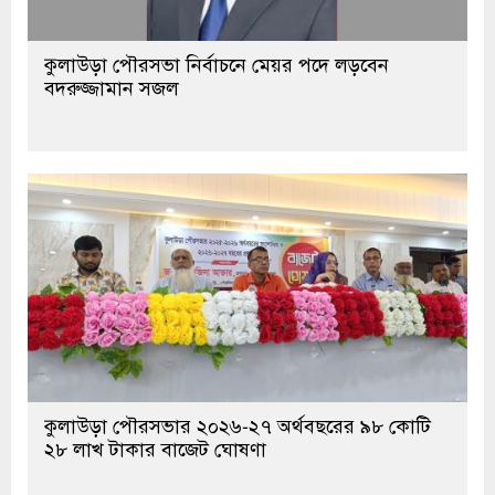
কুলাউড়া পৌরসভা নির্বাচনে মেয়র পদে লড়বেন
বদরুজ্জামান সজল
কুলাউড়া পৌরসভার ২০২৬-২৭ অর্থবছরের ৯৮ কোটি
২৮ লাখ টাকার বাজেট ঘোষণা