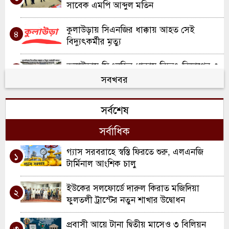
সাবেক এমপি আব্দুল মতিন
কুলাউড়ায় সিএনজির ধাক্কায় আহত সেই
৪
বিদ্যুৎকর্মীর মৃত্যু
কুলাউড়ায় সিএনজির ধাক্কায় বিদ্যুৎ বিভাগের ৩
৫
কর্মী আহত; একজন আইসিইউতে
সবখবর
খাল খননে নতুন দিগন্ত: কুলাউড়ায় ২ কোটি
৬
সর্বশেষ
টাকার প্রকল্পের যাত্রা
সর্বাধিক
মৌলভীবাজারে ১৩ ডাকাতের যাবজ্জীবন কারাদণ্ড
৭
গ্যাস সরবরাহে স্বস্তি ফিরতে শুরু, এলএনজি
১
কুলাউড়ায় ইউএনও পদে রদবদল, দায়িত্বে
টার্মিনাল আংশিক চালু
৮
আসছেন সানজিদা আক্তার
ইউকের সলফোর্ডে দারুল কিরাত মজিদিয়া
২
রবিরবাজার-কর্মধা সড়ক সংস্কারে অনিয়মের
ফুলতলী ট্রাস্টের নতুন শাখার উদ্বোধন
৯
অভিযোগ
প্রবাসী আয়ে টানা দ্বিতীয় মাসেও ৩ বিলিয়ন
৩