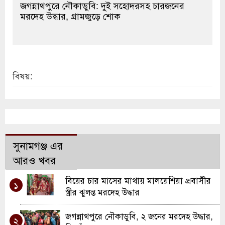
জগন্নাথপুরে নৌকাডুবি: দুই সহোদরসহ চারজনের
মরদেহ উদ্ধার, গ্রামজুড়ে শোক
বিষয়:
সুনামগঞ্জ এর
আরও খবর
বিয়ের চার মাসের মাথায় মালয়েশিয়া প্রবাসীর
১
স্ত্রীর ঝুলন্ত মরদেহ উদ্ধার
জগন্নাথপুরে নৌকাডুবি, ২ জনের মরদেহ উদ্ধার,
২