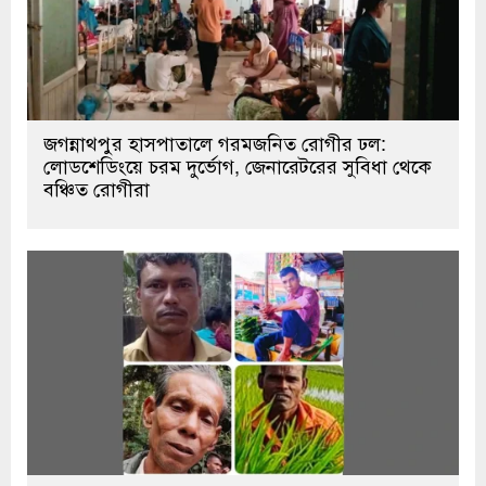
জগন্নাথপুর হাসপাতালে গরমজনিত রোগীর ঢল:
লোডশেডিংয়ে চরম দুর্ভোগ, জেনারেটরের সুবিধা থেকে
বঞ্চিত রোগীরা