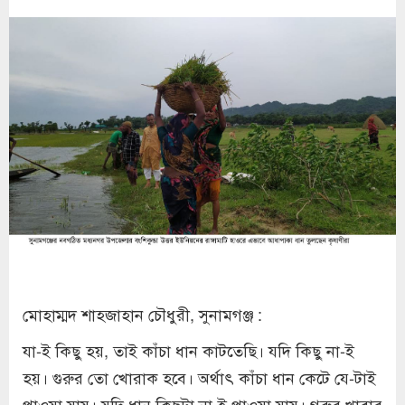
মোহাম্মদ শাহজাহান চৌধুরী, সুনামগঞ্জ :
যা-ই কিছু হয়, তাই কাঁচা ধান কাটতেছি। যদি কিছু না-ই
হয়। গুরুর তো খোরাক হবে। অর্থাৎ কাঁচা ধান কেটে যে-টাই
পাওয়া যায়। যদি ধান কিছুটা না-ই পাওয়া যায়। গরুর খাবার