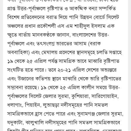
প্রাপ্ত উত্তর-পূর্বাঞ্চলে বৃষ্টিপাত ও আকষ্মিক বন্যা সম্পর্কিত
বিশেষ প্রতিবেদনের বরাত দিয়ে পানি উন্নয়ন বোর্ডে সিলেট
অঞ্চলের প্রধান প্রকৌশলী এস এম শাহীদুল ইসলাম এক
ক্ষুতে বার্তায় মানবকণ্ঠকে জানান, বাংলাদেশের উত্তর-
পূর্বাঞ্চলে এবং তৎসংলগ্ন ভারতের আসাম (বরাক
অববাহিকা) এবং মেঘালয় প্রদেশের স্থানসমূহে চলতি সপ্তাহে
১৯ থেকে ২৫ এপ্রিল পর্যন্ত সামগ্রিক ভাবে মাঝারি বৃষ্টিপাত
সংঘটিত হতে পারে। তবে ২০-২১ এপ্রিল দেশের অভ্যন্তরে
এবং উজানের কতিপয় স্থানে মাঝারি থেকে ভারি বৃষ্টিপাতের
সম্ভাবনা রয়েছে। ১৯ থেকে ২৫ এপ্রিল কালীন সময়ে উত্তর-
পূর্বাঞ্চলের সিলেট জেলার সুরমা, কুশিয়ারা, সারিগোয়াইন,
ধলাগাং, পিয়াইন, লুভাছড়া নদীসমূহের পানি সমতল
সামগ্রিকভাবে হ্রাস পেতে পারে এবং সুনামগঞ্জ জেলার সুরমা,
যদুকাটা, ঝালুখালি নদীসমূহের পানি সমতল সামগ্রিকভাবে
কিছুটা ধীর গতিতে হ্রাস পেতে পারে। অপরদিকে, নেত্রকোণা