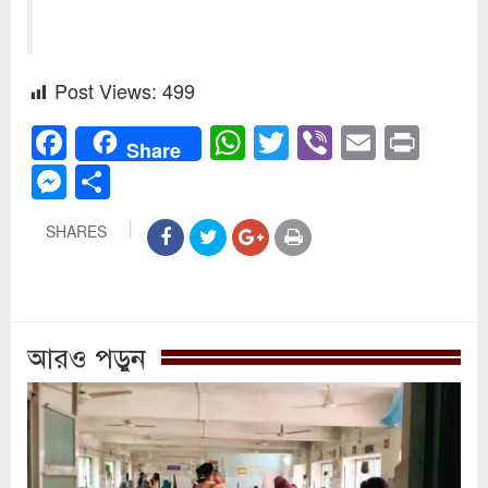
Post Views:
499
Facebook
WhatsApp
Twitter
Viber
Email
Prin
Share
Messenger
Share
SHARES
আরও পড়ুন