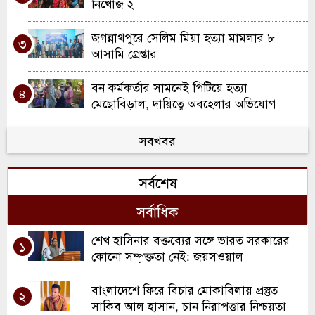
নিখোঁজ ২
জগন্নাথপুরে সেলিম মিয়া হত্যা মামলার ৮
৩
আসামি গ্রেপ্তার
বন কর্মকর্তার সামনেই পিটিয়ে হত্যা
৪
মেছোবিড়াল, দায়িত্বে অবহেলার অভিযোগ
জগন্নাথপুর পৌরসভার ২২ কোটি ৫০ লাখ টাকার
সবখবর
৫
বাজেট পেশ
সর্বশেষ
জগন্নাথপুরে দুই মাদকসেবীকে কারাদণ্ড, ৫
৬
দোকানিকে অর্থদণ্ড
সর্বাধিক
আগেরদিন স্ত্রীর সঙ্গে ঝগড়া, পরেরদিন স্বামীর
শেখ হাসিনার বক্তব্যের সঙ্গে ভারত সরকারের
৭
১
ঝুলন্ত মরদেহ উদ্ধার
কোনো সম্পৃক্ততা নেই: জয়সওয়াল
জগন্নাথপুরে জমি নিয়ে বিরোধের জেরে সংঘর্ষ,
বাংলাদেশে ফিরে বিচার মোকাবিলায় প্রস্তুত
৮
২
নিহত ১
সাকিব আল হাসান, চান নিরাপত্তার নিশ্চয়তা