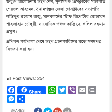
উন্মুক্ত আলোচনায় অংশ নেন, সুনামগঞ্জ প্রেসক্লাবের সভাপতি
শেরগুল আহমেদ, সুনামগঞ্জজ জেলা প্রেসক্লাবের সভাপতি
লতিফুর রহমান রাজু, মানবকণ্ঠের স্টাফ রিপোর্টার মোহাম্মদ
শাহজাহান চৌধুরী, সাংবাদিক পঙ্কজ কান্তি দে, খলিল রহমান
প্রমুখ।
প্রশিক্ষণ কর্মশালা শেষে অংশ গ্রহনকারিদের মধ্যে সনদপত্র
বিতরণ করা হয়।
Post Views:
254
Facebook
WhatsApp
Twitter
Viber
Email
Prin
Share
Messenger
Share
SHARES