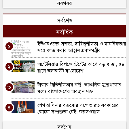
কর্মী আহত; একজন আইসিইউতে
সবখবর
খাল খননে নতুন দিগন্ত: কুলাউড়ায় ২ কোটি
৬
সর্বশেষ
টাকার প্রকল্পের যাত্রা
সর্বাধিক
মৌলভীবাজারে ১৩ ডাকাতের যাবজ্জীবন কারাদণ্ড
৭
ইউএনওদের সততা, দায়িত্বশীলতা ও মানবিকতার
১
কুলাউড়ায় ইউএনও পদে রদবদল, দায়িত্বে
সঙ্গে কাজ করার আহ্বান প্রধানমন্ত্রীর
৮
আসছেন সানজিদা আক্তার
অস্ট্রেলিয়ার বিপক্ষে টেস্টের আগে বড় ধাক্কা, ৫৪
২
রবিরবাজার-কর্মধা সড়ক সংস্কারে অনিয়মের
রানে অলআউট বাংলাদেশ
৯
অভিযোগ
টাকার স্থিতিশীলতায় স্বস্তি, আঞ্চলিক মুদ্রাগুলোর
৩
শ্রীমঙ্গলে মসজিদে ফজরের নামাজরত অবস্থায়
মধ্যে বাংলাদেশের অবস্থান শক্ত
১০
মুসল্লি খুন
শেখ হাসিনার বক্তব্যের সঙ্গে ভারত সরকারের
৪
কোনো সম্পৃক্ততা নেই: জয়সওয়াল
বাংলাদেশে ফিরে বিচার মোকাবিলায় প্রস্তুত
সর্বশেষ
৫