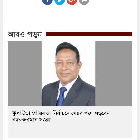
আরও পড়ুন
কুলাউড়া পৌরসভা নির্বাচনে মেয়র পদে লড়বেন
বদরুজ্জামান সজল