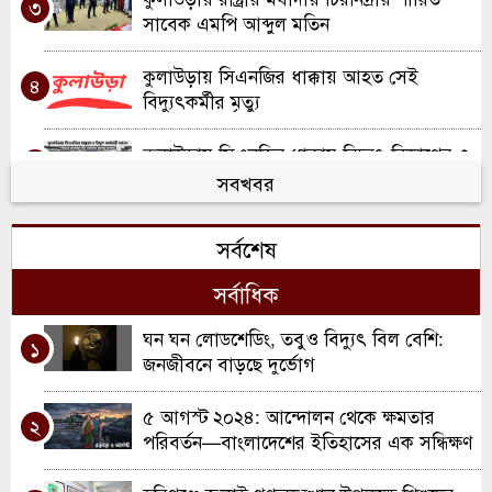
৩
সাবেক এমপি আব্দুল মতিন
কুলাউড়ায় সিএনজির ধাক্কায় আহত সেই
৪
বিদ্যুৎকর্মীর মৃত্যু
কুলাউড়ায় সিএনজির ধাক্কায় বিদ্যুৎ বিভাগের ৩
৫
কর্মী আহত; একজন আইসিইউতে
সবখবর
খাল খননে নতুন দিগন্ত: কুলাউড়ায় ২ কোটি
৬
সর্বশেষ
টাকার প্রকল্পের যাত্রা
সর্বাধিক
মৌলভীবাজারে ১৩ ডাকাতের যাবজ্জীবন কারাদণ্ড
৭
ঘন ঘন লোডশেডিং, তবুও বিদ্যুৎ বিল বেশি:
১
কুলাউড়ায় ইউএনও পদে রদবদল, দায়িত্বে
জনজীবনে বাড়ছে দুর্ভোগ
৮
আসছেন সানজিদা আক্তার
৫ আগস্ট ২০২৪: আন্দোলন থেকে ক্ষমতার
২
রবিরবাজার-কর্মধা সড়ক সংস্কারে অনিয়মের
পরিবর্তন—বাংলাদেশের ইতিহাসের এক সন্ধিক্ষণ
৯
অভিযোগ