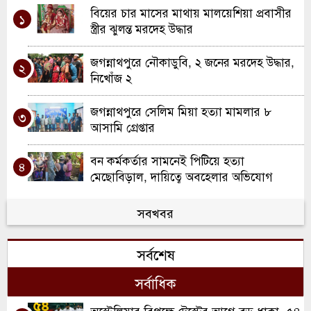
বিয়ের চার মাসের মাথায় মালয়েশিয়া প্রবাসীর
১
স্ত্রীর ঝুলন্ত মরদেহ উদ্ধার
জগন্নাথপুরে নৌকাডুবি, ২ জনের মরদেহ উদ্ধার,
২
নিখোঁজ ২
জগন্নাথপুরে সেলিম মিয়া হত্যা মামলার ৮
৩
আসামি গ্রেপ্তার
বন কর্মকর্তার সামনেই পিটিয়ে হত্যা
৪
মেছোবিড়াল, দায়িত্বে অবহেলার অভিযোগ
জগন্নাথপুর পৌরসভার ২২ কোটি ৫০ লাখ টাকার
সবখবর
৫
বাজেট পেশ
সর্বশেষ
জগন্নাথপুরে দুই মাদকসেবীকে কারাদণ্ড, ৫
৬
দোকানিকে অর্থদণ্ড
সর্বাধিক
আগেরদিন স্ত্রীর সঙ্গে ঝগড়া, পরেরদিন স্বামীর
অস্ট্রেলিয়ার বিপক্ষে টেস্টের আগে বড় ধাক্কা, ৫৪