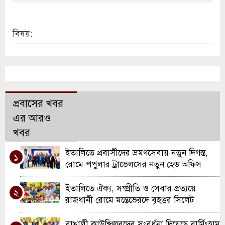
বিষয়:
প্রবাসের খবর
এর আরও
খবর
ইতালিতে প্রবাসীদের ভ্রমণসেবায় নতুন দিগন্ত,
১
রোমে পপুলার ট্রাভেলসের নতুন হেড অফিস
উদ্বোধন
ইতালিতে ঐক্য, সম্প্রীতি ও সেবার প্রত্যয়ে
২
রাজধানী রোমে মন্তেভেরদে বৃহত্তর সিলেট
সমিতির যাত্রা
বাঙালী কাউন্সিলরদের সংবর্ধনা দিয়েছে বার্মিংহাম