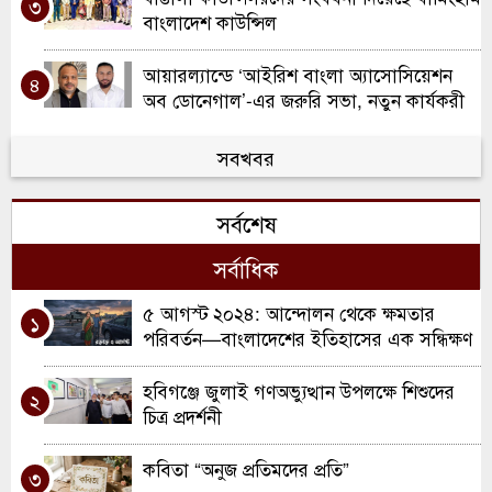
৩
বাংলাদেশ কাউন্সিল
আয়ারল্যান্ডে ‘আইরিশ বাংলা অ্যাসোসিয়েশন
৪
অব ডোনেগাল’-এর জরুরি সভা, নতুন কার্যকরী
কমিটি ঘোষণা
ওয়ালসলে কিরণ বালতির উদ্যোগে কাউন্সিলর
সবখবর
৫
দিলু মিয়াকে সংবর্ধনা
সর্বশেষ
রচডেল আনজুমানে আল ইসলাহ’র বার্ষিক
৬
সাধারণ সভা ও নির্বাচন
সর্বাধিক
স্কুল ইন্সপেকশনে অসাধারণ স্বীকৃতি ; দারুল
৫ আগস্ট ২০২৪: আন্দোলন থেকে ক্ষমতার
৭
১
হাদিস লতিফিয়ার ঐতিহাসিক সাফল্য উদযাপন
পরিবর্তন—বাংলাদেশের ইতিহাসের এক সন্ধিক্ষণ
স্পোর্টস টু ওয়ার্ক প্রেসেন্ট ইউ বি এ স্যাটেলাইট
হবিগঞ্জে জুলাই গণঅভ্যুত্থান উপলক্ষে শিশুদের
৮
২
ব্যাডমিন্টন টুর্নামেন্ট অনুষ্ঠিত
চিত্র প্রদর্শনী
ওয়ালসালে ন্যাশনাল ডাবল ক্যারম
কবিতা “অনুজ প্রতিমদের প্রতি”
৯
৩
টুর্নামেন্ট-২০২৬