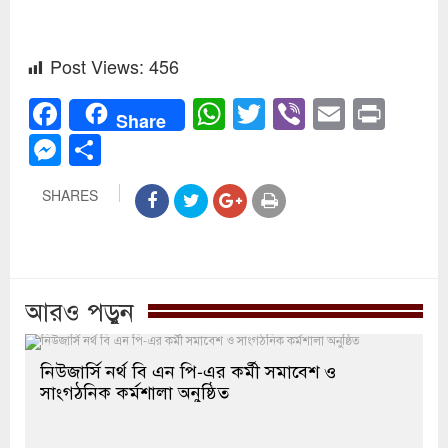
Post Views:
456
Facebook
WhatsApp
Twitter
Viber
Email
Prin
Share
Messenger
Share
SHARES
আরও পড়ুন
নিউজার্সি নর্থ বি এন পি-এর কর্মী সমাবেশ ও
সাংগঠনিক কর্মশালা অনুষ্ঠিত