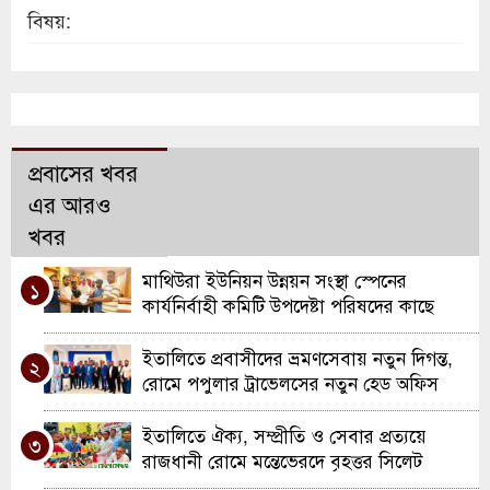
বিষয়:
প্রবাসের খবর
এর আরও
খবর
মাথিউরা ইউনিয়ন উন্নয়ন সংস্থা স্পেনের
১
কার্যনির্বাহী কমিটি উপদেষ্টা পরিষদের কাছে
দায়িত্ব হস্তান্তর
ইতালিতে প্রবাসীদের ভ্রমণসেবায় নতুন দিগন্ত,
২
রোমে পপুলার ট্রাভেলসের নতুন হেড অফিস
উদ্বোধন
ইতালিতে ঐক্য, সম্প্রীতি ও সেবার প্রত্যয়ে
৩
রাজধানী রোমে মন্তেভেরদে বৃহত্তর সিলেট
সমিতির যাত্রা