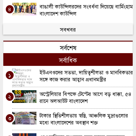
বাঙালী কাউন্সিলরদের সংবর্ধনা দিয়েছে বার্মিংহাম
৪
বাংলাদেশ কাউন্সিল
আয়ারল্যান্ডে ‘আইরিশ বাংলা অ্যাসোসিয়েশন
সবখবর
৫
অব ডোনেগাল’-এর জরুরি সভা, নতুন কার্যকরী
কমিটি ঘোষণা
সর্বশেষ
ওয়ালসলে কিরণ বালতির উদ্যোগে কাউন্সিলর
৬
দিলু মিয়াকে সংবর্ধনা
সর্বাধিক
রচডেল আনজুমানে আল ইসলাহ’র বার্ষিক
ইউএনওদের সততা, দায়িত্বশীলতা ও মানবিকতার
৭
১
সাধারণ সভা ও নির্বাচন
সঙ্গে কাজ করার আহ্বান প্রধানমন্ত্রীর
স্কুল ইন্সপেকশনে অসাধারণ স্বীকৃতি ; দারুল
অস্ট্রেলিয়ার বিপক্ষে টেস্টের আগে বড় ধাক্কা, ৫৪
৮
২
হাদিস লতিফিয়ার ঐতিহাসিক সাফল্য উদযাপন
রানে অলআউট বাংলাদেশ
স্পোর্টস টু ওয়ার্ক প্রেসেন্ট ইউ বি এ স্যাটেলাইট
টাকার স্থিতিশীলতায় স্বস্তি, আঞ্চলিক মুদ্রাগুলোর
৯
৩
ব্যাডমিন্টন টুর্নামেন্ট অনুষ্ঠিত
মধ্যে বাংলাদেশের অবস্থান শক্ত
ওয়ালসালে ন্যাশনাল ডাবল ক্যারম