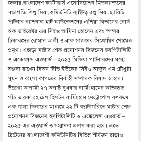
জব্বার,বাংলাদেশ ক্যাটারার্স এসোসিয়েশন মিডল্যান্ডসের
সভাপতি শিলু মিয়া,কমিউনিটি ব্যক্তিত্ব রঞ্জু মিয়া,চ্যারিটি
পার্টনার ন্যাশনাল হার্ট ফাউন্ডেশনের এশিয়া বিভাগের বোর্ড
অফ ডাইরেক্টর এর সিইও আমিনা হোসেন এবং স্পন্সর
চিকারসের রোমান আলী ও ব্রাক সাজনের সিপ্রোয়িন গোমেজ
প্রমূখ। এছাড়া মাষ্টার শেফ প্রমোশনস বিজনেস হসপিটালিটি
ও এক্সেলেন্স এওয়ার্ড – ২০২৫ মিডিয়া পার্টনারদের মধ্যে
বক্তব্য রাখেন বিঅন টিভি ইউকের সিইও আব্দুল এম চৌধুরী
সুমন ও বাংলা কাগজের নির্বাহী সম্পাদক রিয়াদ আহাদ।
উল্লেখ্য আগামী ২৭ অগাষ্ট বুধবার বার্মিংহামের অভিজাত
পাঁচ তারকা হোটেল হিলটন বার্মিংহাম মেট্রোপোল বলরুমে
এক গালা ডিনারের মাধ্যমে ২২ টি ক্যাটাগরিতে মাষ্টার শেফ
প্রমোশনস বিজনেস হসপিটালিটি ও এক্সেলেন্স এওয়ার্ড –
২০২৫ এর এওয়ার্ড ও সম্মাননা প্রদান করা হবে। এতে
ব্রিটেনের বাংলাদেশী কমিউনিটির বিভিন্ন শীর্ষজন ছাড়াও