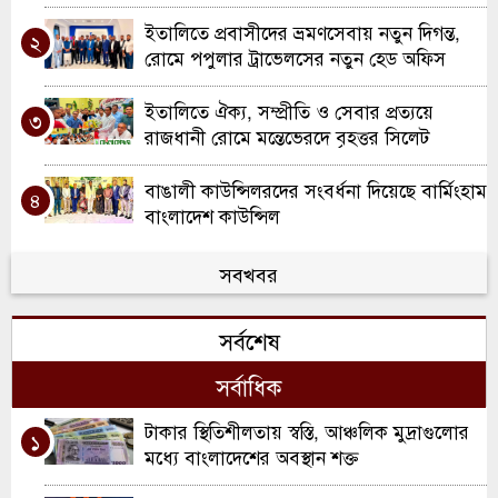
দায়িত্ব হস্তান্তর
ইতালিতে প্রবাসীদের ভ্রমণসেবায় নতুন দিগন্ত,
২
রোমে পপুলার ট্রাভেলসের নতুন হেড অফিস
উদ্বোধন
ইতালিতে ঐক্য, সম্প্রীতি ও সেবার প্রত্যয়ে
৩
রাজধানী রোমে মন্তেভেরদে বৃহত্তর সিলেট
সমিতির যাত্রা
বাঙালী কাউন্সিলরদের সংবর্ধনা দিয়েছে বার্মিংহাম
৪
বাংলাদেশ কাউন্সিল
আয়ারল্যান্ডে ‘আইরিশ বাংলা অ্যাসোসিয়েশন
সবখবর
৫
অব ডোনেগাল’-এর জরুরি সভা, নতুন কার্যকরী
কমিটি ঘোষণা
সর্বশেষ
ওয়ালসলে কিরণ বালতির উদ্যোগে কাউন্সিলর
৬
দিলু মিয়াকে সংবর্ধনা
সর্বাধিক
রচডেল আনজুমানে আল ইসলাহ’র বার্ষিক
টাকার স্থিতিশীলতায় স্বস্তি, আঞ্চলিক মুদ্রাগুলোর
৭
১
সাধারণ সভা ও নির্বাচন
মধ্যে বাংলাদেশের অবস্থান শক্ত