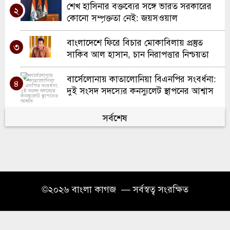
স্কুল ইন্সপেকশনে অসাধারণ স্বীকৃতি ; দারুল
শেখ হাসিনার বক্তব্যের সঙ্গে ভারত সরকারের
৮
২
হাদিস লতিফিয়ার ঐতিহাসিক সাফল্য উদযাপন
কোনো সম্পৃক্ততা নেই: জয়সওয়াল
স্পোর্টস টু ওয়ার্ক প্রেসেন্ট ইউ বি এ স্যাটেলাইট
বাংলাদেশে ফিরে বিচার মোকাবিলায় প্রস্তুত
৯
৩
ব্যাডমিন্টন টুর্নামেন্ট অনুষ্ঠিত
সাকিব আল হাসান, চান নিরাপত্তার নিশ্চয়তা
ওয়ালসালে ন্যাশনাল ডাবল ক্যারম
বার্সেলোনায় কাতালোনিয়া বিএনপির সংবর্ধনা:
১০
৪
টুর্নামেন্ট-২০২৬
দুই সংসদ সদস্যের কনস্যুলেট স্থাপনের আশ্বাস
গ্যাস সরবরাহে স্বস্তি ফিরতে শুরু, এলএনজি
সর্বশেষ
৫
টার্মিনাল আংশিক চালু
ইউকের সলফোর্ডে দারুল কিরাত মজিদিয়া
৬
ফুলতলী ট্রাস্টের নতুন শাখার উদ্বোধন
প্রবাসী আয়ে টানা দ্বিতীয় মাসেও ৩ বিলিয়ন
©২০২৬ বাংলা কাগজ — সর্বস্বত্ব সংরক্ষিত
৭
ডলারের নিচে বাংলাদেশ
ঘন ঘন লোডশেডিং, তবুও বিদ্যুৎ বিল বেশি:
৮